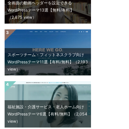
全画面の動画ヘッダーを設定できる
WordPressテーマ13選【無料/有料】
（2,875 view）
スポーツチーム・フィットネスクラブ向け
WordPressテーマ11選【有料/無料】
（2,193
view）
福祉施設・介護サービス・老人ホーム向け
WordPressテーマ6選【有料/無料】
（2,054
view）