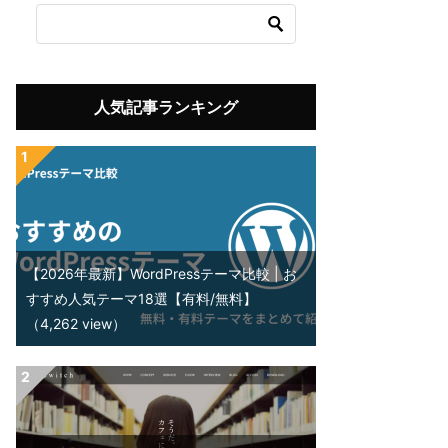
人気記事ランキング
【2026年最新】WordPressテーマ比較 | お
すすめ人気テーマ18選【有料/無料】
（4,262 view）