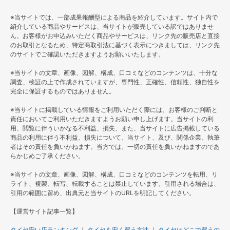
※当サイトでは、一部成果報酬型による商品を紹介しています。サイト内で
紹介している商品やサービスは、当サイトが販売している訳ではありませ
ん。お客様がお申込みいただく商品やサービスは、リンク先の販売店と直接
のお取引となるため、特定商取引法に基づく表示につきましては、リンク先
のサイトでご確認いただきますようお願いいたします。
※当サイトの文章、画像、図解、構成、口コミなどのコンテンツは、十分な
調査、検証の上で作成されていますが、専門性、正確性、信頼性、独自性を
完全に保証するものではありません。
※当サイトに掲載している情報をご利用いただく際には、お客様のご判断と
責任においてご利用いただきますようお願い申し上げます。当サイトの利
用、閲覧に伴ういかなる不利益、損失、また、当サイトに広告掲載している
商品の利用に伴う不利益、損失について、当サイト、及び、関係企業、執筆
者はその責任を負いかねます。当方では、一切の責任を負いかねますのであ
らかじめご了承ください。
※当サイトの文章、画像、図解、構成、口コミなどのコンテンツを転用、リ
ライト、複製、転写、転載することは禁止しています。引用される場合は、
引用の範囲に留め、出典元と当サイトのURLを明記してください。
【運営サイト記事一覧】
タイヤ安い店ランキング
｜
タイヤを安く買う方法
｜
タイヤはどこで買うの